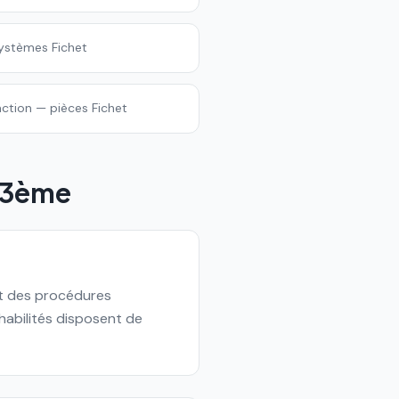
systèmes Fichet
action — pièces Fichet
s 3ème
ect des procédures
 habilités disposent de