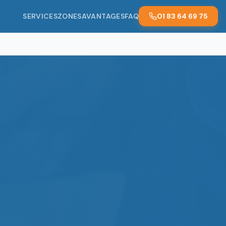
SERVICES
ZONES
AVANTAGES
FAQ
01 83 64 69 75