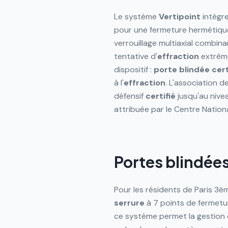
Le système
Vertipoint
intègr
pour une fermeture hermétiqu
verrouillage multiaxial combin
tentative d'
effraction
extrêm
dispositif :
porte blindée
cert
à l'
effraction
. L'association 
défensif
certifié
jusqu'au niv
attribuée par le Centre Nation
Portes blindées
Pour les résidents de Paris 3
serrure
à 7 points de fermetu
ce système permet la gestion