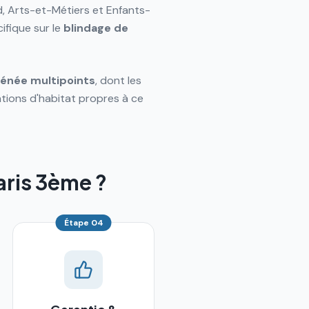
d, Arts-et-Métiers et Enfants-
ifique sur le
blindage de
rénée
multipoints
, dont les
ations d'habitat propres à ce
aris 3ème ?
Étape
04