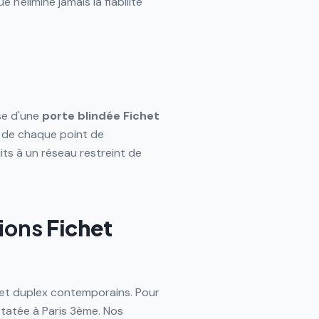
e n'élimine jamais la fiabilité
ose d'une
porte blindée
Fichet
n de chaque point de
its à un réseau restreint de
ions
Fichet
 et duplex contemporains. Pour
tatée à Paris 3ème. Nos