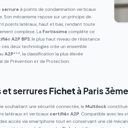
e
serrure
à points de condamnation verticaux
e. Son mécanisme repose sur un principe de
ant points latéraux, haut et bas, rendant toute
ement complexe. La
Fortissime
complète ce
ifié
e
A2P
BP3
, le plus haut niveau de résistance
de ces deux technologies crée un ensemble
eau
A2P
***, la classification la plus élevée
al de Prévention et de Protection.
 et serrures
Fichet
à
Paris 3èm
ème souhaitant une sécurité connectée, le
Multilock
constitue
re latéraux et verticaux
certifié
e
A2P
. Compatible avec les 
 des accès via smartphone tout en conservant une clé mécan