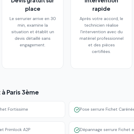
Devis gratuit sur
Intervention
place
rapide
Le serrurier arrive en 30
Après votre accord, le
min, examine la
technicien réalise
situation et établit un
l'intervention avec du
devis détaillé sans
matériel professionnel
engagement.
et des pièces
certifiées.
t à
Paris 3ème
chet Fortissime
Pose serrure Fichet Caréné
et Primlock A2P
Dépannage serrure Fichet 