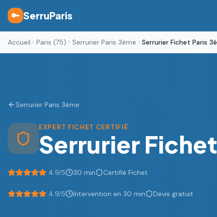
SerruParis
🔑
Accueil
Paris (75)
Serrurier Paris 3ème
Serrurier Fichet Paris 
Serrurier
Paris 3ème
EXPERT FICHET CERTIFIÉ
Serrurier Fiche
4.9/5
30 min
Certifié Fichet
4.9
/5
Intervention en 30 min
Devis gratuit