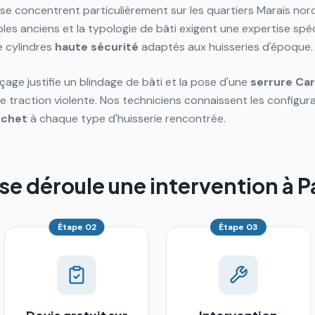
se concentrent particulièrement sur les quartiers Marais nor
les anciens et la typologie de bâti exigent une expertise spéc
e cylindres
haute sécurité
adaptés aux huisseries d'époque.
çage justifie un blindage de bâti et la pose d'une
serrure
Ca
te traction violente. Nos techniciens connaissent les configur
ichet
à chaque type d'huisserie rencontrée.
 déroule une intervention à P
Étape
02
Étape
03