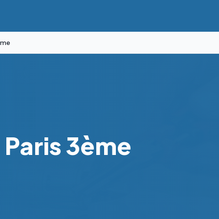
3ème
t
Paris 3ème