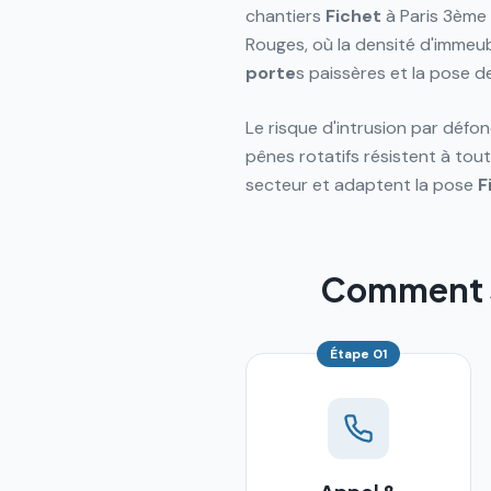
chantiers
Fichet
à Paris 3ème 
Rouges, où la densité d'immeub
porte
s paissères et la pose d
Le risque d'intrusion par défon
pênes rotatifs résistent à tou
secteur et adaptent la pose
F
Comment se
Étape
01