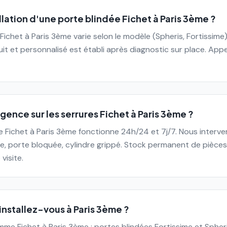
lation d'une porte blindée Fichet à Paris 3ème ?
Fichet à Paris 3ème varie selon le modèle (Spheris, Fortissime)
uit et personnalisé est établi après diagnostic sur place. App
ence sur les serrures Fichet à Paris 3ème ?
ce Fichet à Paris 3ème fonctionne 24h/24 et 7j/7. Nous inter
e, porte bloquée, cylindre grippé. Stock permanent de pièce
visite.
installez-vous à Paris 3ème ?
mme Fichet à Paris 3ème : portes blindées Fortissime et Spher