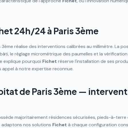
aractéristique de l'approche
Fichet
, où l'innovation numériqu
het 24h/24 à
Paris 3ème
 3ème réalise des interventions calibrées au millimètre. La p
bâti, le réglage micrométrique des paumelles et la vérificatio
ce explique pourquoi
Fichet
réserve l'installation de ses produ
es appel à notre expertise reconnue.
bitat de
Paris 3ème
— intervent
possède majoritairement résidences sécurisées, pieds-à-terre
s adaptons nos solutions
Fichet
à chaque configuration cons