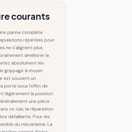
ure courants
r une panne complète
anipulations répétées pour
s ne s'alignent plus
orairement améliorer le
vitez absolument les
 le grippage à moyen
se est souvent un
 porte sous l'effet de
ant légèrement la position
 généralement une pièce
ans ce cas, la réparation
ce défaillante. Pour les
nsemble du mécanisme. La
u boîtier central. Notre