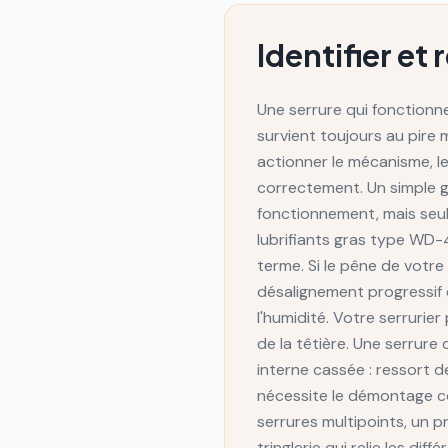
Identifier et
Une serrure qui fonctionne
survient toujours au pire
actionner le mécanisme, le
correctement. Un simple g
fonctionnement, mais seul
lubrifiants gras type WD-4
terme. Si le pêne de votr
désalignement progressif 
l'humidité. Votre serrurie
de la têtière. Une serrur
interne cassée : ressort 
nécessite le démontage com
serrures multipoints, un 
tringlerie qui relie les di