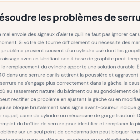
 résoudre les problèmes de serr
 mal envoie des signaux d'alerte qu'il ne faut pas ignorer ca
 moment. Si votre clé tourne difficilement ou nécessite des m
 problème provient souvent d'un cylindre usé dont les goupille
raissage avec un lubrifiant sec à base de graphite peut temp
 le remplacement du cylindre apporte une solution durable. É
0 dans une serrure car ils attirent la poussière et aggravent
e serrure ne s'engage plus correctement dans la gâche, la cau
dû au tassement naturel du bâtiment ou au gondolement de la
r peut rectifier ce problème en ajustant la gâche ou en modifi
e qui se bloque brutalement sans signe avant-coureur indique
de rappel, came de cylindre ou mécanisme de gorge fracturé. D
plet du boîtier de serrure pour identifier et remplacer la piè
problème sur un seul point de condamnation peut bloquer l'e
fférents points peut se désaxer, se gripper ou se désolidariser d