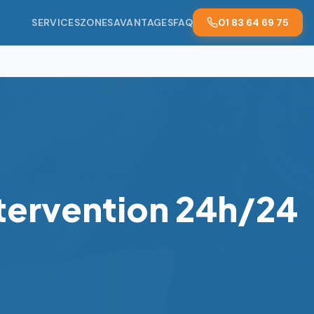
SERVICES
ZONES
AVANTAGES
FAQ
01 83 64 69 75
ntervention 24h/24