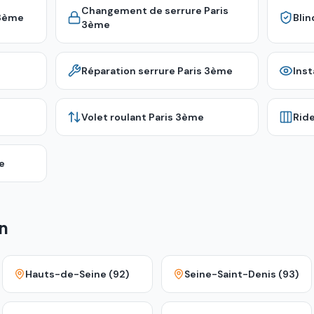
Changement de serrure
Paris
 3ème
Bli
3ème
Réparation serrure
Paris 3ème
Inst
Volet roulant
Paris 3ème
Rid
e
n
Hauts-de-Seine (92)
Seine-Saint-Denis (93)