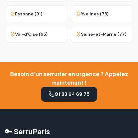
Essonne (91)
Yvelines (78)
Val-d'Oise (95)
Seine-et-Marne (77)
Besoin d'un serrurier en urgence ? Appelez
maintenant !
01 83 64 69 75
🔑 SerruParis