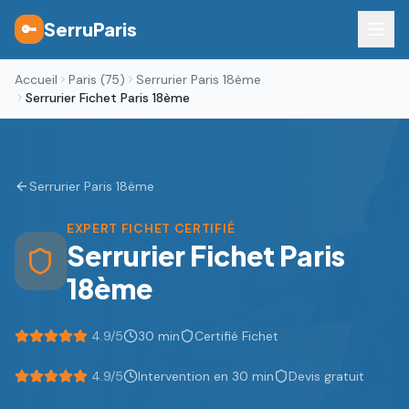
SerruParis
🔑
Accueil
Paris (75)
Serrurier Paris 18ème
Serrurier Fichet Paris 18ème
Serrurier
Paris 18ème
EXPERT FICHET CERTIFIÉ
Serrurier Fichet
Paris
18ème
4.9/5
30 min
Certifié Fichet
4.9
/5
Intervention en 30 min
Devis gratuit