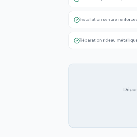
Installation serrure renforc
Réparation rideau métalliq
Dépan