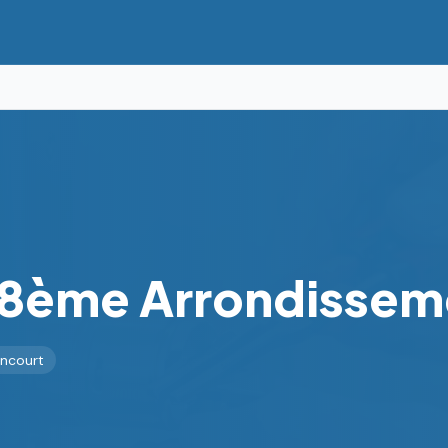
18ème
Arrondissem
ancourt