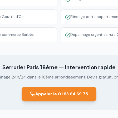
ée Goutte d'Or
Blindage porte appartement
ue commerce Barbès
Dépannage urgent serrure 
Serrurier Paris
18ème
— Intervention rapide
nage 24h/24 dans le
18ème
arrondissement. Devis gratuit, pri
Appeler le 01 83 64 69 75