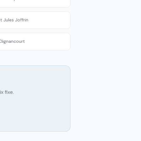
 Jules Joffrin
Clignancourt
x fixe.