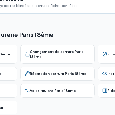
e portes blindées et serrures Fichet certifiées
rurerie Paris 18ème
Changement de serrure
Paris
18ème
Bli
18ème
e
Réparation serrure
Paris 18ème
Inst
Volet roulant
Paris 18ème
Rid
me