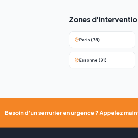
Zones d'interventio
Paris (75)
Essonne (91)
Besoin d'un serrurier en urgence ? Appelez main