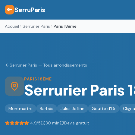
SerruParis
🔑
Accueil
Serrurier Paris
Paris 18ème
Serrurier Paris — Tous arrondissements
PARIS
18ÈME
Serrurier Paris
Montmartre
Barbès
Jules Joffrin
Goutte d'Or
Clign
4.9/5
30 min
Devis gratuit