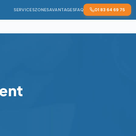
SERVICES
ZONES
AVANTAGES
FAQ
01 83 64 69 75
ent