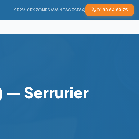
SERVICES
ZONES
AVANTAGES
FAQ
01 83 64 69 75
 — Serrurier