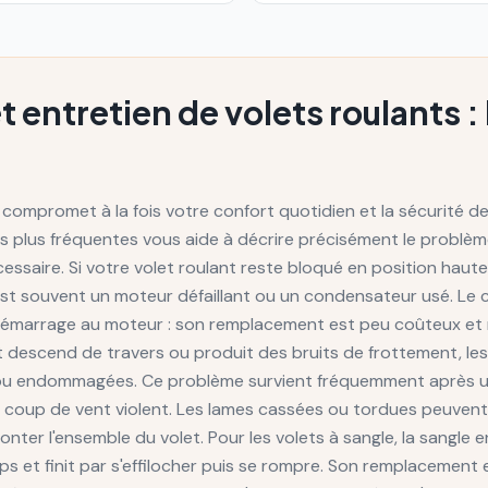
entretien de volets roulants :
 compromet à la fois votre confort quotidien et la sécurité d
 plus fréquentes vous aide à décrire précisément le problème
écessaire. Si votre volet roulant reste bloqué en position ha
st souvent un moteur défaillant ou un condensateur usé. Le 
e démarrage au moteur : son remplacement est peu coûteux e
olet descend de travers ou produit des bruits de frottement, le
u endommagées. Ce problème survient fréquemment après u
 coup de vent violent. Les lames cassées ou tordues peuven
nter l'ensemble du volet. Pour les volets à sangle, la sangle en
s et finit par s'effilocher puis se rompre. Son remplacement 