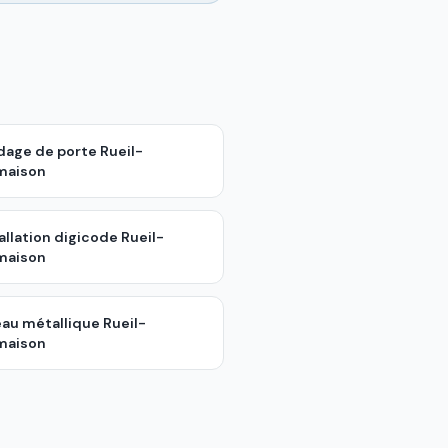
ndage de porte
Rueil-
maison
allation digicode
Rueil-
maison
eau métallique
Rueil-
maison