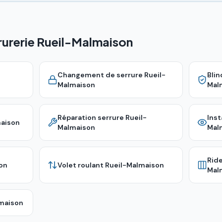
rurerie Rueil-Malmaison
Changement de serrure
Rueil-
Bli
Malmaison
Mal
Réparation serrure
Rueil-
Inst
aison
Malmaison
Mal
Rid
on
Volet roulant
Rueil-Malmaison
Mal
maison