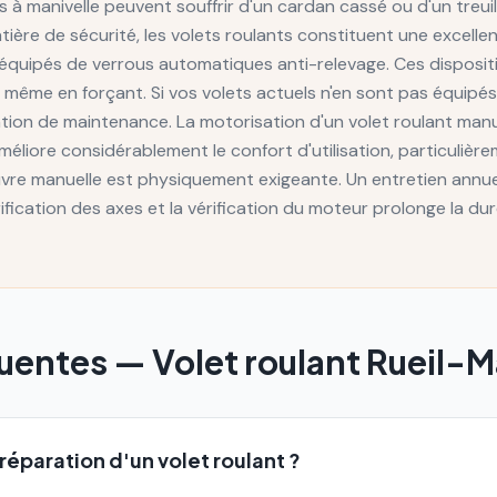
ts à manivelle peuvent souffrir d'un cardan cassé ou d'un treuil
tière de sécurité, les volets roulants constituent une excelle
nt équipés de verrous automatiques anti-relevage. Ces disposi
eur même en forçant. Si vos volets actuels n'en sont pas équipé
ention de maintenance. La motorisation d'un volet roulant man
éliore considérablement le confort d'utilisation, particulièr
uvre manuelle est physiquement exigeante. Un entretien annu
brification des axes et la vérification du moteur prolonge la du
quentes —
Volet roulant
Rueil-M
réparation d'un volet roulant ?