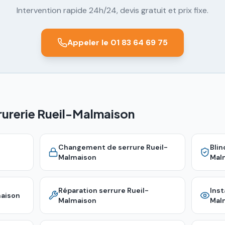
Intervention rapide 24h/24, devis gratuit et prix fixe.
Appeler le 01 83 64 69 75
rurerie Rueil-Malmaison
Changement de serrure
Rueil-
Bli
Malmaison
Mal
Réparation serrure
Rueil-
Inst
aison
Malmaison
Mal