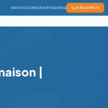
SERVICES
ZONES
AVANTAGES
FAQ
01 83 64 69 75
aison |