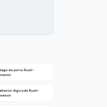
ndage de porte
Rueil-
maison
allation digicode
Rueil-
maison