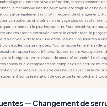
cambriolage ou une tentative d'effraction, le remplacement de l
onner, le mécanisme interne peut avoir été fragilisé et ne plus 
lle constitue également un motif fréquent de changement. Si v
pour verrouiller ou si le pêne ne s'engage plus correctement, v
loquer au moment le plus inopportun. Pour choisir votre nouvell
offre une résistance éprouvée contre le crochetage, le perçage
trois niveaux d'étoiles : une étoile résiste cinq minutes à une
t trois étoiles quinze minutes. Pour un appartement en ville, 
excellent rapport sécurité-prix. Nos serruriers vous guident 
, votre budget et votre niveau de sécurité souhaité. Le chan
tes tandis que le remplacement complet d'une serrure multip
rvention, vous recevez un jeu de clés neuves avec carte de pr
 uniquement sur présentation de cette carte, empêchant tout
quentes —
Changement de serr