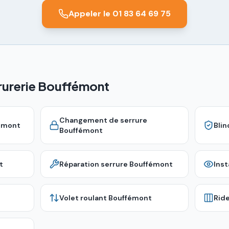
Appeler le 01 83 64 69 75
rrurerie Bouffémont
Changement de serrure
émont
Bli
Bouffémont
t
Réparation serrure
Bouffémont
Inst
Volet roulant
Bouffémont
Rid