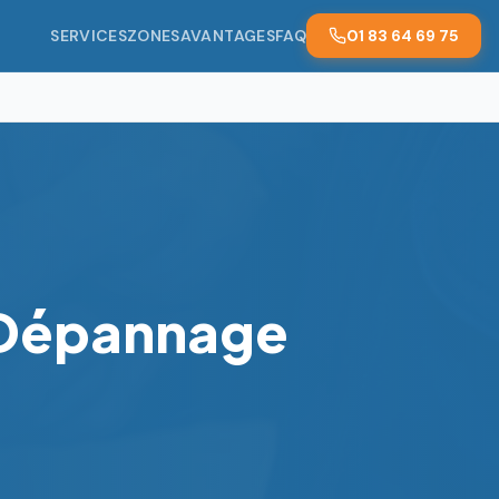
SERVICES
ZONES
AVANTAGES
FAQ
01 83 64 69 75
 Dépannage