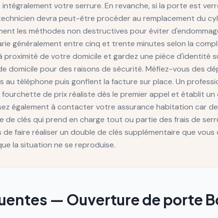
intégralement votre serrure. En revanche, si la porte est verrou
le technicien devra peut-être procéder au remplacement du cyl
ment les méthodes non destructives pour éviter d'endommager
arie généralement entre cinq et trente minutes selon la comp
à proximité de votre domicile et gardez une pièce d'identité su
 de domicile pour des raisons de sécurité. Méfiez-vous des 
 au téléphone puis gonflent la facture sur place. Un professi
urchette de prix réaliste dès le premier appel et établit un 
nsez également à contacter votre assurance habitation car 
e de clés qui prend en charge tout ou partie des frais de serrur
e faire réaliser un double de clés supplémentaire que vous 
ue la situation ne se reproduise.
quentes —
Ouverture de porte
B