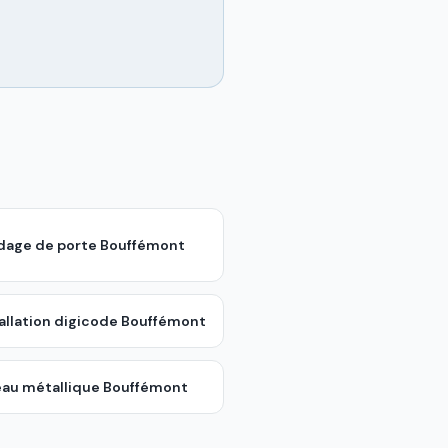
ndage de porte
Bouffémont
allation digicode
Bouffémont
eau métallique
Bouffémont