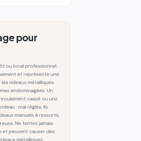
age pour
t ou local professionnel.
ssement et représente une
 les rideaux métalliques
s lames endommagées. Un
'enroulement cassé ou une
eau : mal réglés, ils
deaux manuels à ressorts,
ereuse. Ne tentez jamais
n et peuvent causer des
rideaux métalliques.