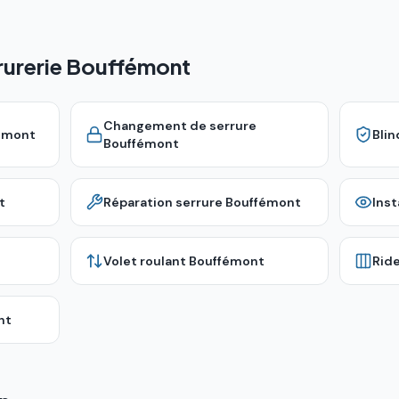
rrurerie Bouffémont
Changement de serrure
émont
Bli
Bouffémont
t
Réparation serrure
Bouffémont
Inst
Volet roulant
Bouffémont
Rid
nt