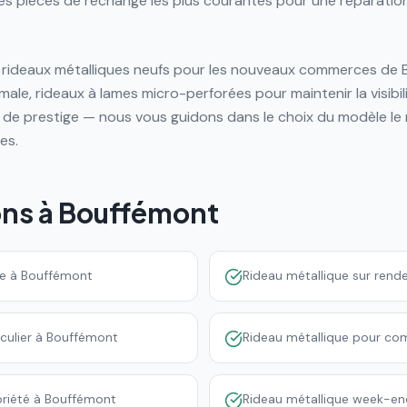
des pièces de rechange les plus courantes pour une réparatio
 rideaux métalliques neufs pour les nouveaux commerces de 
le, rideaux à lames micro-perforées pour maintenir la visibilité
 de prestige — nous vous guidons dans le choix du modèle le 
es.
ons à
Bouffémont
ce à Bouffémont
Rideau métallique sur ren
iculier à Bouffémont
Rideau métallique pour c
priété à Bouffémont
Rideau métallique week-end