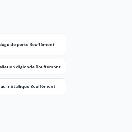
ndage de porte
Bouffémont
allation digicode
Bouffémont
eau métallique
Bouffémont