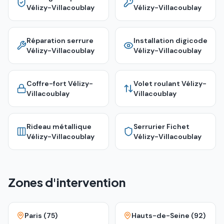
Vélizy-Villacoublay
Vélizy-Villacoublay
Réparation serrure
Installation digicode
Vélizy-Villacoublay
Vélizy-Villacoublay
Coffre-fort
Vélizy-
Volet roulant
Vélizy-
Villacoublay
Villacoublay
Rideau métallique
Serrurier Fichet
Vélizy-Villacoublay
Vélizy-Villacoublay
Zones d'intervention
Paris (75)
Hauts-de-Seine (92)