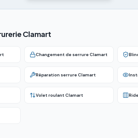
rurerie Clamart
rt
Changement de serrure
Clamart
Bli
Réparation serrure
Clamart
Inst
Volet roulant
Clamart
Rid