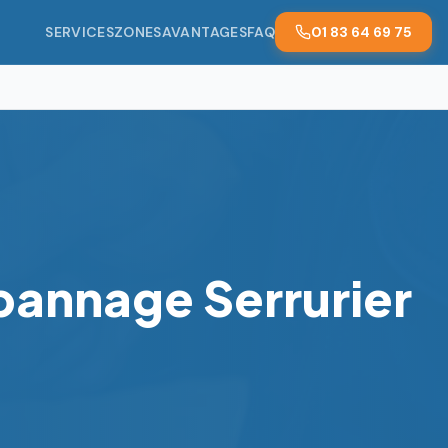
SERVICES
ZONES
AVANTAGES
FAQ
01 83 64 69 75
épannage Serrurier