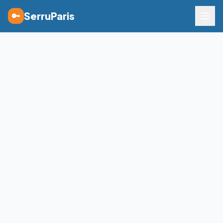
SerruParis
🔑