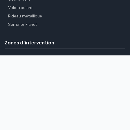
Volet roulant
Rideau métallique
Serrurier Fichet
Zones d'intervention
Paris (75)
Hauts-de-Seine (92)
Seine-Saint-Denis (93)
Val-de-Marne (94)
Essonne (91)
Yvelines (78)
Val-d'Oise (95)
Seine-et-Marne (77)