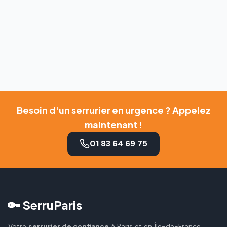
Besoin d'un serrurier en urgence ? Appelez
maintenant !
01 83 64 69 75
🔑 SerruParis
Votre
serrurier de confiance
à Paris et en Île-de-France.