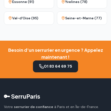
Essonne (91)
Yvelines (78)
Val-d'Oise (95)
Seine-et-Marne (77)
Besoin d'un serrurier en urgence ? Appelez
maintenant !
01 83 64 69 75
🔑 SerruParis
Votre
serrurier de confiance
à Paris et en Île-de-France.