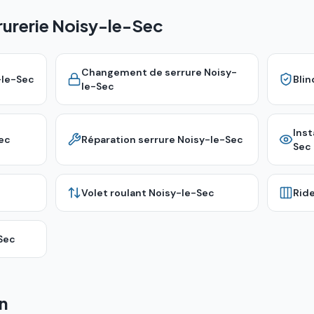
rurerie Noisy-le-Sec
Changement de serrure
Noisy-
-le-Sec
Bli
le-Sec
Inst
ec
Réparation serrure
Noisy-le-Sec
Sec
Volet roulant
Noisy-le-Sec
Rid
Sec
n