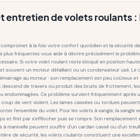
entretien de volets roulants :
 compromet à la fois votre confort quotidien et la sécurité d
 plus fréquentes vous aide à décrire précisément le problème
écessaire. Si votre volet roulant reste bloqué en position ha
st souvent un moteur défaillant ou un condensateur usé. Le 
e démarrage au moteur : son remplacement est peu coûteux e
olet descend de travers ou produit des bruits de frottement, le
u endommagées. Ce problème survient fréquemment après u
 coup de vent violent. Les lames cassées ou tordues peuven
nter l'ensemble du volet. Pour les volets à sangle, la sangle en
s et finit par s'effilocher puis se rompre. Son remplacement 
ts à manivelle peuvent souffrir d'un cardan cassé ou d'un treuil
tière de sécurité, les volets roulants constituent une excelle