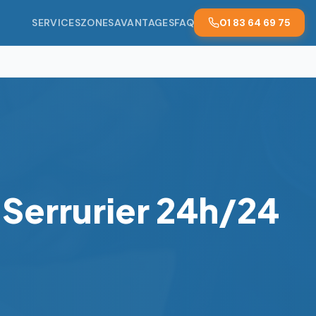
SERVICES
ZONES
AVANTAGES
FAQ
01 83 64 69 75
 Serrurier 24h/24