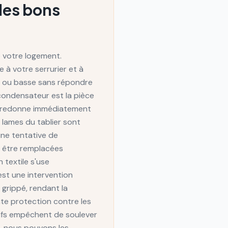
 les bons
e votre logement.
 à votre serrurier et à
ute ou basse sans répondre
condensateur est la pièce
t redonne immédiatement
s lames du tablier sont
ne tentative de
t être remplacées
 textile s'use
est une intervention
 grippé, rendant la
nte protection contre les
tifs empêchent de soulever
s, nous pouvons les