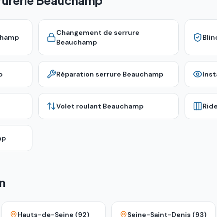
rrurerie Beauchamp
Changement de serrure
champ
Bli
Beauchamp
p
Réparation serrure
Beauchamp
Inst
Volet roulant
Beauchamp
Rid
mp
n
Hauts-de-Seine (92)
Seine-Saint-Denis (93)