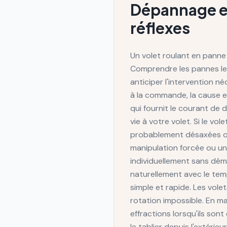
Dépannage et 
réflexes
Un volet roulant en panne
Comprendre les pannes les
anticiper l'intervention n
à la commande, la cause e
qui fournit le courant d
vie à votre volet. Si le v
probablement désaxées o
manipulation forcée ou un
individuellement sans démo
naturellement avec le temp
simple et rapide. Les vole
rotation impossible. En ma
effractions lorsqu'ils so
le tablier depuis l'extéri