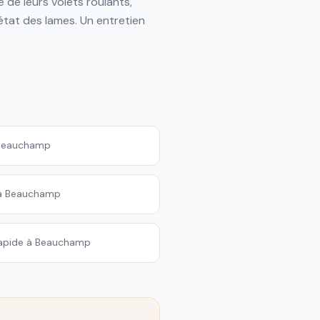
e leurs volets roulants,
l'état des lames. Un entretien
à Beauchamp
 à Beauchamp
 rapide à Beauchamp