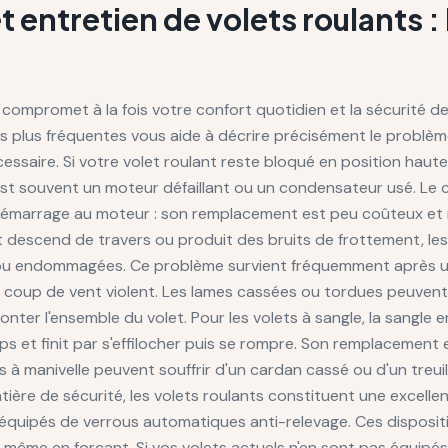
entretien de volets roulants :
 compromet à la fois votre confort quotidien et la sécurité d
 plus fréquentes vous aide à décrire précisément le problème
écessaire. Si votre volet roulant reste bloqué en position ha
st souvent un moteur défaillant ou un condensateur usé. Le 
e démarrage au moteur : son remplacement est peu coûteux e
olet descend de travers ou produit des bruits de frottement, le
u endommagées. Ce problème survient fréquemment après u
 coup de vent violent. Les lames cassées ou tordues peuven
nter l'ensemble du volet. Pour les volets à sangle, la sangle en
s et finit par s'effilocher puis se rompre. Son remplacement 
ts à manivelle peuvent souffrir d'un cardan cassé ou d'un treuil
tière de sécurité, les volets roulants constituent une excelle
nt équipés de verrous automatiques anti-relevage. Ces disposi
eur même en forçant. Si vos volets actuels n'en sont pas équipé