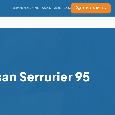
SERVICES
ZONES
AVANTAGES
FAQ
01 83 64 69 75
an Serrurier 95