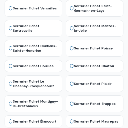
Serrurier Fichet
Saint-
Serrurier Fichet
Versailles
Germain-en-Laye
Serrurier Fichet
Serrurier Fichet
Mantes-
Sartrouville
la-Jolie
Serrurier Fichet
Conflans-
Serrurier Fichet
Poissy
Sainte-Honorine
Serrurier Fichet
Houilles
Serrurier Fichet
Chatou
Serrurier Fichet
Le
Serrurier Fichet
Plaisir
Chesnay-Rocquencourt
Serrurier Fichet
Montigny-
Serrurier Fichet
Trappes
le-Bretonneux
Serrurier Fichet
Élancourt
Serrurier Fichet
Maurepas