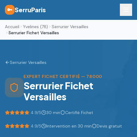
SerruParis
🔑
Accueil
Yvelines (78)
Serrurier Versailles
Serrurier Fichet Versailles
Serrurier
Versailles
EXPERT FICHET CERTIFIÉ
— 78000
Serrurier Fichet
Versailles
4.9/5
30 min
Certifié Fichet
4.9
/5
Intervention en 30 min
Devis gratuit