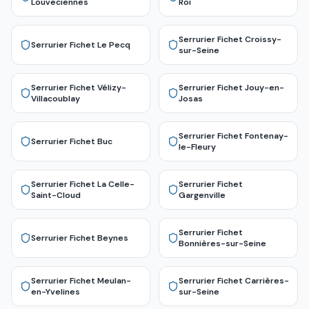
Louveciennes
Roi
Serrurier Fichet
Croissy-
Serrurier Fichet
Le Pecq
sur-Seine
Serrurier Fichet
Vélizy-
Serrurier Fichet
Jouy-en-
Villacoublay
Josas
Serrurier Fichet
Fontenay-
Serrurier Fichet
Buc
le-Fleury
Serrurier Fichet
La Celle-
Serrurier Fichet
Saint-Cloud
Gargenville
Serrurier Fichet
Serrurier Fichet
Beynes
Bonnières-sur-Seine
Serrurier Fichet
Meulan-
Serrurier Fichet
Carrières-
en-Yvelines
sur-Seine