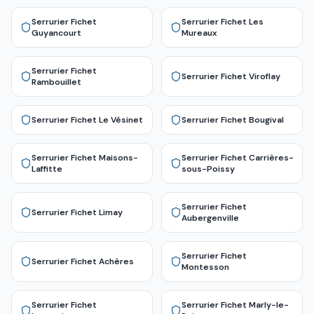
Serrurier Fichet
Serrurier Fichet
Les
Guyancourt
Mureaux
Serrurier Fichet
Serrurier Fichet
Viroflay
Rambouillet
Serrurier Fichet
Le Vésinet
Serrurier Fichet
Bougival
Serrurier Fichet
Maisons-
Serrurier Fichet
Carrières-
Laffitte
sous-Poissy
Serrurier Fichet
Serrurier Fichet
Limay
Aubergenville
Serrurier Fichet
Serrurier Fichet
Achères
Montesson
Serrurier Fichet
Serrurier Fichet
Marly-le-