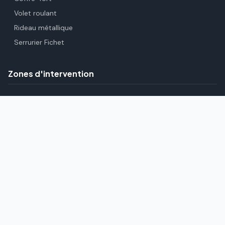
Volet roulant
Rideau métallique
Serrurier Fichet
Zones d'intervention
Paris (75)
Hauts-de-Seine (92)
Seine-Saint-Denis (93)
Val-de-Marne (94)
Essonne (91)
Yvelines (78)
Val-d'Oise (95)
Seine-et-Marne (77)