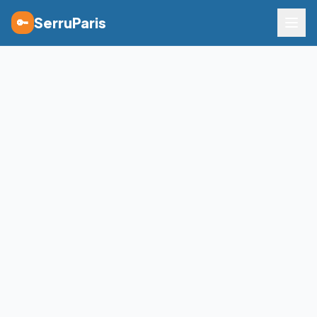
SerruParis
🔑