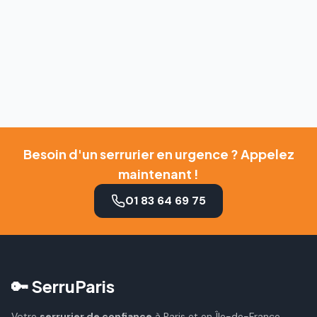
Besoin d'un serrurier en urgence ? Appelez
maintenant !
01 83 64 69 75
🔑 SerruParis
Votre
serrurier de confiance
à Paris et en Île-de-France.