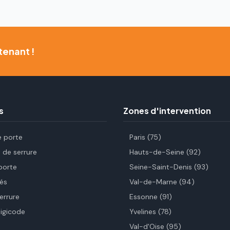
tenant !
s
Zones d'intervention
e porte
Paris (75)
de serrure
Hauts-de-Seine (92)
porte
Seine-Saint-Denis (93)
és
Val-de-Marne (94)
errure
Essonne (91)
digicode
Yvelines (78)
Val-d'Oise (95)