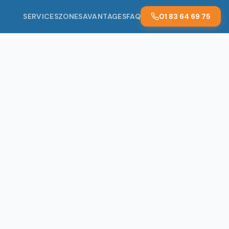
SERVICES
ZONES
AVANTAGES
FAQ
01 83 64 69 75