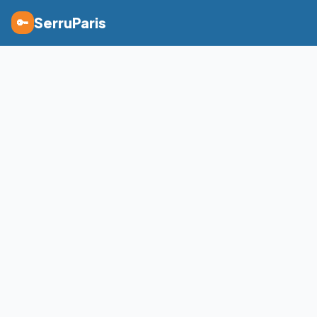
SerruParis
🔑