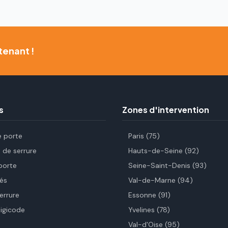
tenant !
s
Zones d'intervention
e porte
Paris (75)
de serrure
Hauts-de-Seine (92)
porte
Seine-Saint-Denis (93)
és
Val-de-Marne (94)
errure
Essonne (91)
digicode
Yvelines (78)
Val-d'Oise (95)