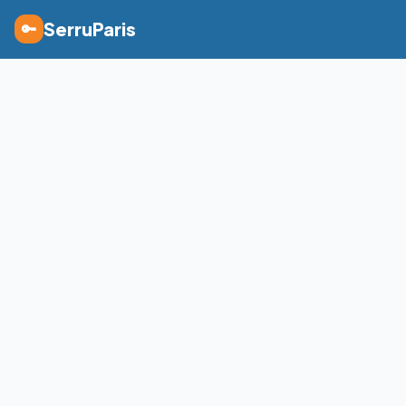
SerruParis
🔑