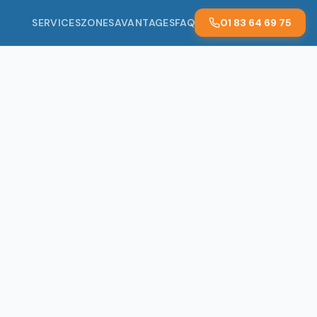
SERVICES
ZONES
AVANTAGES
FAQ
01 83 64 69 75