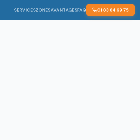
SERVICES
ZONES
AVANTAGES
FAQ
01 83 64 69 75