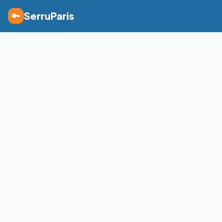
SerruParis
🔑