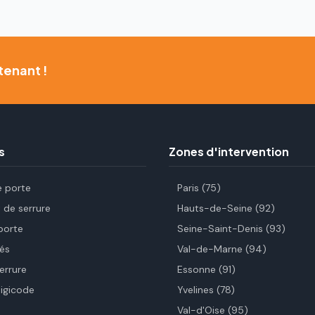
tenant !
s
Zones d'intervention
e porte
Paris (75)
de serrure
Hauts-de-Seine (92)
porte
Seine-Saint-Denis (93)
és
Val-de-Marne (94)
errure
Essonne (91)
digicode
Yvelines (78)
Val-d'Oise (95)