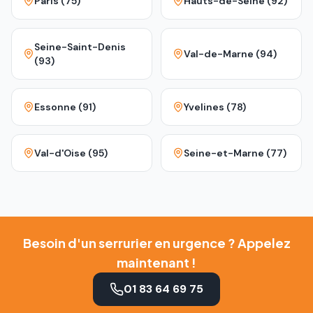
Paris (75)
Hauts-de-Seine (92)
Seine-Saint-Denis
Val-de-Marne (94)
(93)
Essonne (91)
Yvelines (78)
Val-d'Oise (95)
Seine-et-Marne (77)
Besoin d'un serrurier en urgence ? Appelez
maintenant !
01 83 64 69 75