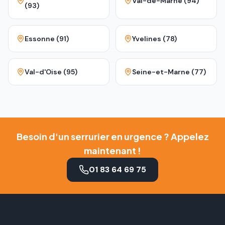
Val-de-Marne (94)
(93)
Essonne (91)
Yvelines (78)
Val-d'Oise (95)
Seine-et-Marne (77)
Besoin d'un serrurier en urgence ? Appelez
maintenant !
01 83 64 69 75