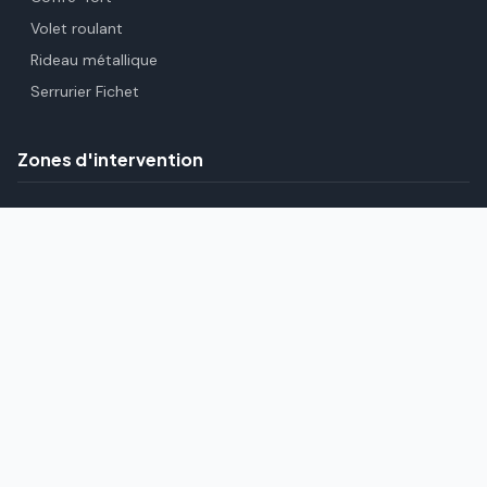
Volet roulant
Rideau métallique
Serrurier Fichet
Zones d'intervention
Paris (75)
Hauts-de-Seine (92)
Seine-Saint-Denis (93)
Val-de-Marne (94)
Essonne (91)
Yvelines (78)
Val-d'Oise (95)
Seine-et-Marne (77)