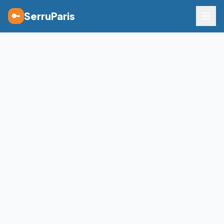
SerruParis
🔑