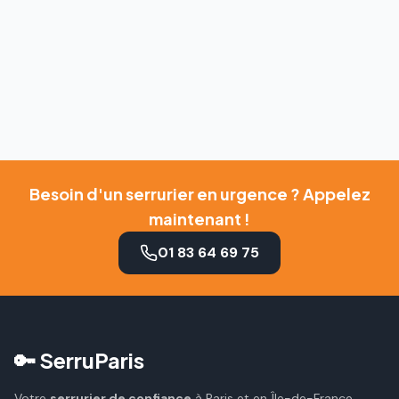
Besoin d'un serrurier en urgence ? Appelez
maintenant !
01 83 64 69 75
🔑 SerruParis
Votre
serrurier de confiance
à Paris et en Île-de-France.