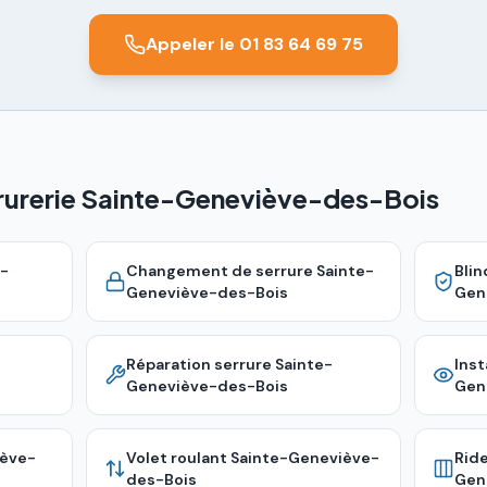
Appeler le 01 83 64 69 75
rrurerie Sainte-Geneviève-des-Bois
-
Changement de serrure
Sainte-
Bli
Geneviève-des-Bois
Gen
Réparation serrure
Sainte-
Inst
Geneviève-des-Bois
Gen
iève-
Volet roulant
Sainte-Geneviève-
Rid
des-Bois
Gen