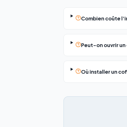
Combien coûte l'in
Peut-on ouvrir un 
Où installer un c