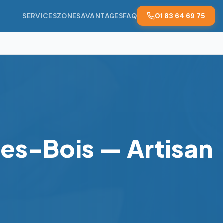
SERVICES
ZONES
AVANTAGES
FAQ
01 83 64 69 75
es-Bois — Artisan