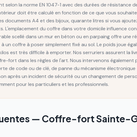
ent selon la norme EN 1047-1 avec des durées de résistance d
ntérieur doit être calculé en fonction de ce que vous souhait
des documents A4 et des bijoux, quarante litres si vous ajout
. L'emplacement du coffre dans votre domicile influence co
trable scellé dans un mur en béton ou en parpaing offre une r
à un coffre à poser simplement fixé au sol. Le poids joue égal
ilos est très difficile à emporter. Nos serruriers assurent la liv
fre-fort dans les règles de l'art. Nous intervenons également 
erte de code ou de clé, de panne du mécanisme électronique 
n après un incident de sécurité ou un changement de perso
ment pour les particuliers et les professionnels.
quentes —
Coffre-fort
Sainte-