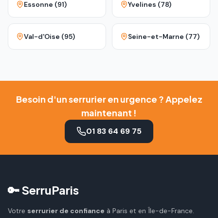
Essonne (91)
Yvelines (78)
Val-d'Oise (95)
Seine-et-Marne (77)
Besoin d'un serrurier en urgence ? Appelez
maintenant !
01 83 64 69 75
🔑 SerruParis
Votre
serrurier de confiance
à Paris et en Île-de-France.