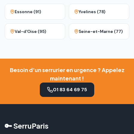
Essonne (91)
Yvelines (78)
Val-d'Oise (95)
Seine-et-Marne (77)
Besoin d'un serrurier en urgence ? Appelez
maintenant !
01 83 64 69 75
🔑 SerruParis