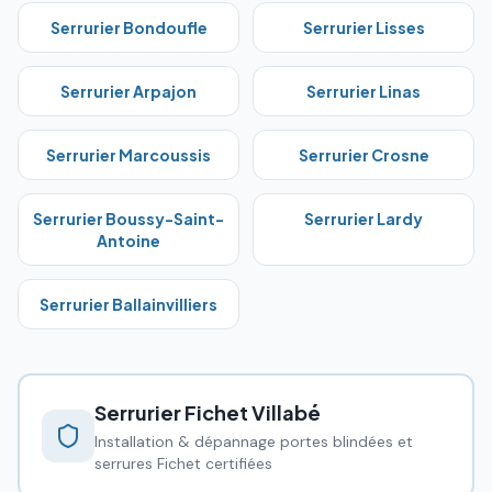
Serrurier
Bondoufle
Serrurier
Lisses
Serrurier
Arpajon
Serrurier
Linas
Serrurier
Marcoussis
Serrurier
Crosne
Serrurier
Boussy-Saint-
Serrurier
Lardy
Antoine
Serrurier
Ballainvilliers
Serrurier Fichet
Villabé
Installation & dépannage portes blindées et
serrures Fichet certifiées