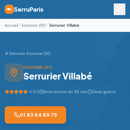
SerruParis
🔑
Accueil
Essonne (91)
Serrurier Villabé
Serrurier Essonne (91)
ESSONNE (91)
Serrurier
Villabé
4.8
/5
Intervention en 30 min
Devis gratuit
01 83 64 69 75