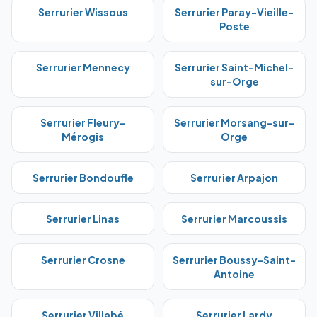
Serrurier
Wissous
Serrurier
Paray-Vieille-
Poste
Serrurier
Mennecy
Serrurier
Saint-Michel-
sur-Orge
Serrurier
Fleury-
Serrurier
Morsang-sur-
Mérogis
Orge
Serrurier
Bondoufle
Serrurier
Arpajon
Serrurier
Linas
Serrurier
Marcoussis
Serrurier
Crosne
Serrurier
Boussy-Saint-
Antoine
Serrurier
Villabé
Serrurier
Lardy