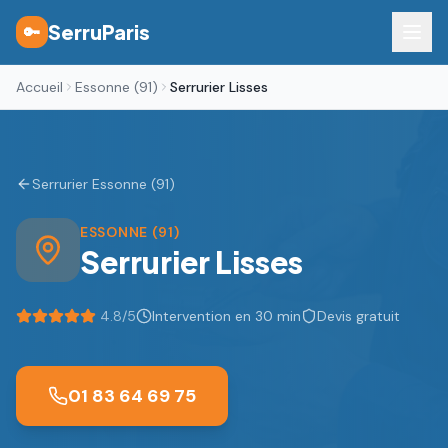
SerruParis
🔑
Accueil
Essonne (91)
Serrurier Lisses
Serrurier Essonne (91)
ESSONNE (91)
Serrurier
Lisses
4.8
/5
Intervention en 30 min
Devis gratuit
01 83 64 69 75