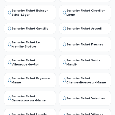
Serrurier Fichet
Boissy-
Serrurier Fichet
Chevilly-
Saint-Léger
Larue
Serrurier Fichet
Gentilly
Serrurier Fichet
Arcueil
Serrurier Fichet
Le
Serrurier Fichet
Fresnes
Kremlin-Bicêtre
Serrurier Fichet
Serrurier Fichet
Saint-
Villeneuve-le-Roi
Mandé
Serrurier Fichet
Bry-sur-
Serrurier Fichet
Marne
Chennevières-sur-Marne
Serrurier Fichet
Serrurier Fichet
Valenton
Ormesson-sur-Marne
Serrurier Fichet
Limeil-
Serrurier Fichet
Villiers-