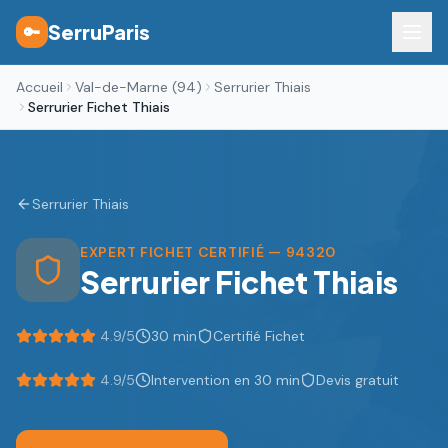
SerruParis
🔑
Accueil
Val-de-Marne (94)
Serrurier Thiais
Serrurier Fichet Thiais
Serrurier
Thiais
EXPERT FICHET CERTIFIÉ
— 94320
Serrurier Fichet
Thiais
4.9/5
30 min
Certifié Fichet
4.9
/5
Intervention en 30 min
Devis gratuit