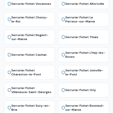
Serrurier Fichet
Vincennes
Serrurier Fichet
Alfortville
Serrurier Fichet
Choisy-
Serrurier Fichet
Le
le-Roi
Perreux-sur-Marne
Serrurier Fichet
Nogent-
Serrurier Fichet
Thiais
sur-Marne
Serrurier Fichet
L'Haÿ-les-
Serrurier Fichet
Cachan
Roses
Serrurier Fichet
Serrurier Fichet
Joinville-
Charenton-le-Pont
le-Pont
Serrurier Fichet
Serrurier Fichet
Orly
Villeneuve-Saint-Georges
Serrurier Fichet
Sucy-en-
Serrurier Fichet
Bonneuil-
Brie
sur-Marne