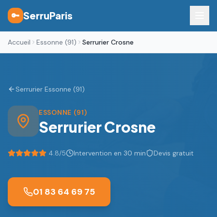
SerruParis
🔑
Accueil
Essonne (91)
Serrurier Crosne
Serrurier Essonne (91)
ESSONNE (91)
Serrurier
Crosne
4.8
/5
Intervention en 30 min
Devis gratuit
01 83 64 69 75