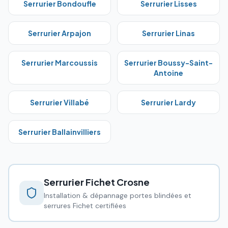
Serrurier
Bondoufle
Serrurier
Lisses
Serrurier
Arpajon
Serrurier
Linas
Serrurier
Marcoussis
Serrurier
Boussy-Saint-
Antoine
Serrurier
Villabé
Serrurier
Lardy
Serrurier
Ballainvilliers
Serrurier Fichet
Crosne
Installation & dépannage portes blindées et
serrures Fichet certifiées