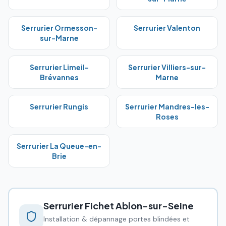
Serrurier
Ormesson-
Serrurier
Valenton
sur-Marne
Serrurier
Limeil-
Serrurier
Villiers-sur-
Brévannes
Marne
Serrurier
Rungis
Serrurier
Mandres-les-
Roses
Serrurier
La Queue-en-
Brie
Serrurier Fichet
Ablon-sur-Seine
Installation & dépannage portes blindées et