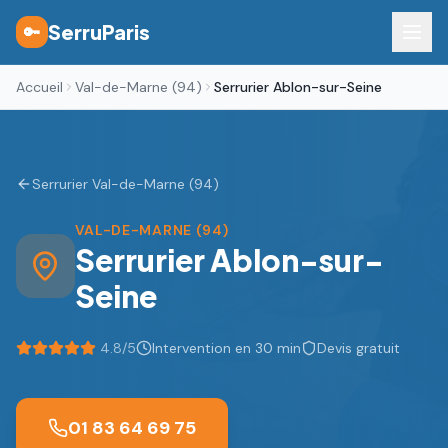
SerruParis
🔑
Accueil
Val-de-Marne (94)
Serrurier Ablon-sur-Seine
Serrurier Val-de-Marne (94)
VAL-DE-MARNE (94)
Serrurier
Ablon-sur-
Seine
4.8
/5
Intervention en 30 min
Devis gratuit
01 83 64 69 75