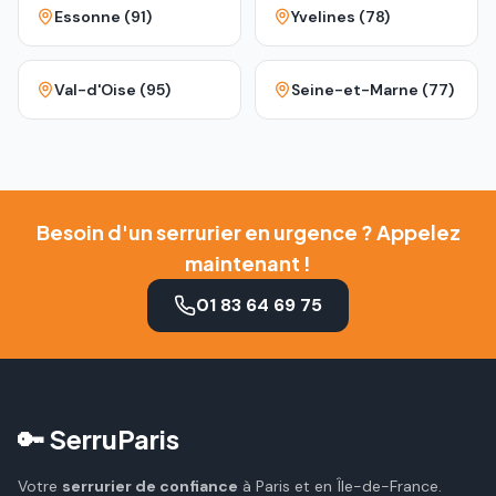
Essonne (91)
Yvelines (78)
Val-d'Oise (95)
Seine-et-Marne (77)
Besoin d'un serrurier en urgence ? Appelez
maintenant !
01 83 64 69 75
🔑 SerruParis
Votre
serrurier de confiance
à Paris et en Île-de-France.