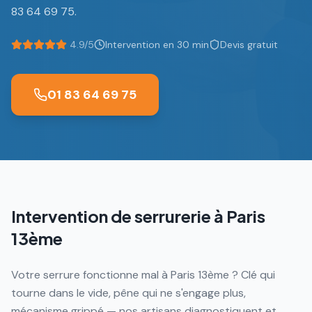
83 64 69 75.
4.9/5
Intervention en 30 min
Devis gratuit
01 83 64 69 75
Intervention de serrurerie à
Paris
13ème
Votre serrure fonctionne mal à Paris 13ème ? Clé qui
tourne dans le vide, pêne qui ne s'engage plus,
mécanisme grippé — nos artisans diagnostiquent et