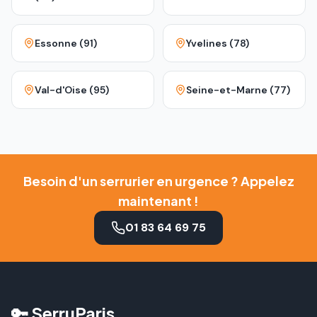
Essonne (91)
Yvelines (78)
Val-d'Oise (95)
Seine-et-Marne (77)
Besoin d'un serrurier en urgence ? Appelez
maintenant !
01 83 64 69 75
🔑 SerruParis