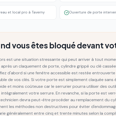
eau et local pro à Taverny
Ouverture de porte interve
and vous êtes bloqué devant vot
rs est une situation stressante qui peut arriver à tout momen
ée après un claquement de porte, cylindre grippé ou clé cassée
ifiez d'abord si une fenêtre accessible est restée entrouverte 
e de vos clés. Si votre porte est simplement claquée sans êtr
apide et moins coûteuse car le serrurier pourra utiliser des ou
intégralement votre serrure. En revanche, si la porte est verrou
le technicien devra peut-être procéder au remplacement du cyl
ment les méthodes non destructives pour éviter d'endommager
arie généralement entre cinq et trente minutes selon la comp