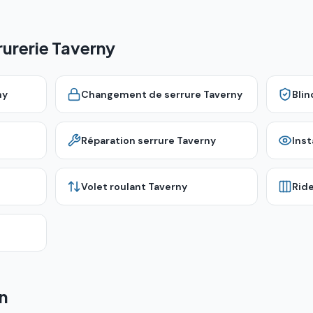
rurerie Taverny
ny
Changement de serrure
Taverny
Bli
Réparation serrure
Taverny
Inst
Volet roulant
Taverny
Rid
n