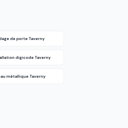
ndage de porte
Taverny
allation digicode
Taverny
eau métallique
Taverny