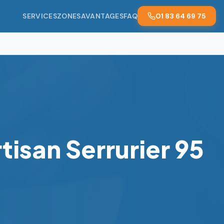
SERVICES
ZONES
AVANTAGES
FAQ
01 83 64 69 75
isan Serrurier 95