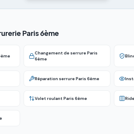
rurerie Paris 6ème
Changement de serrure
Paris
 6ème
Bli
6ème
Réparation serrure
Paris 6ème
Inst
Volet roulant
Paris 6ème
Rid
e