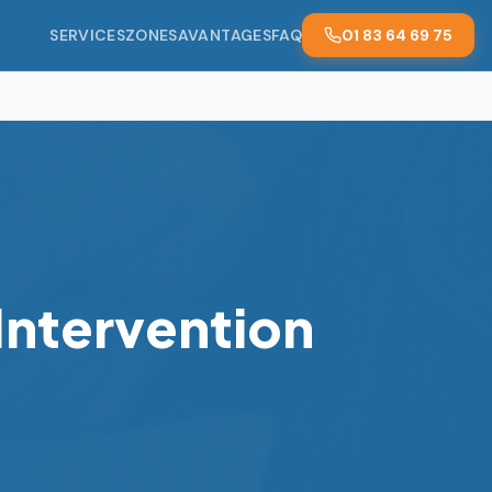
SERVICES
ZONES
AVANTAGES
FAQ
01 83 64 69 75
 Intervention