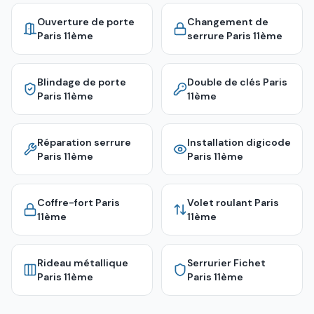
Ouverture de porte
Changement de
Paris 11ème
serrure
Paris 11ème
Blindage de porte
Double de clés
Paris
Paris 11ème
11ème
Réparation serrure
Installation digicode
Paris 11ème
Paris 11ème
Coffre-fort
Paris
Volet roulant
Paris
11ème
11ème
Rideau métallique
Serrurier Fichet
Paris 11ème
Paris 11ème