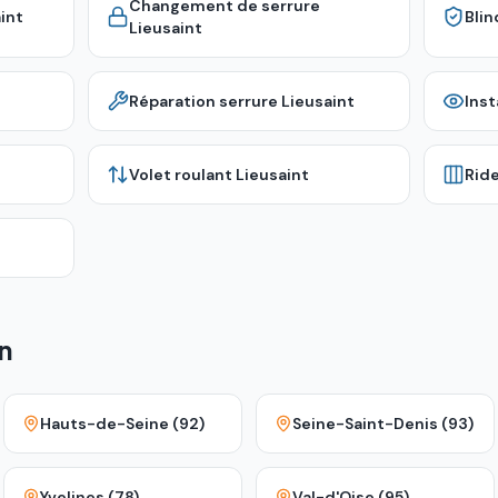
Changement de serrure
int
Bli
Lieusaint
Réparation serrure
Lieusaint
Inst
Volet roulant
Lieusaint
Rid
n
Hauts-de-Seine (92)
Seine-Saint-Denis (93)
Yvelines (78)
Val-d'Oise (95)