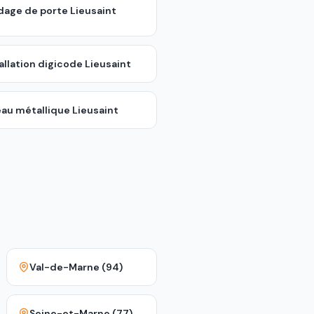
ndage de porte
Lieusaint
allation digicode
Lieusaint
eau métallique
Lieusaint
Val-de-Marne (94)
Seine-et-Marne (77)