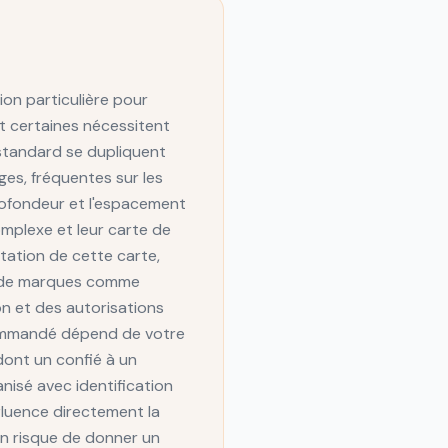
ion particulière pour
et certaines nécessitent
 standard se dupliquent
es, fréquentes sur les
rofondeur et l'espacement
omplexe et leur carte de
tation de cette carte,
té de marques comme
on et des autorisations
ecommandé dépend de votre
dont un confié à un
isé avec identification
nfluence directement la
ion risque de donner un