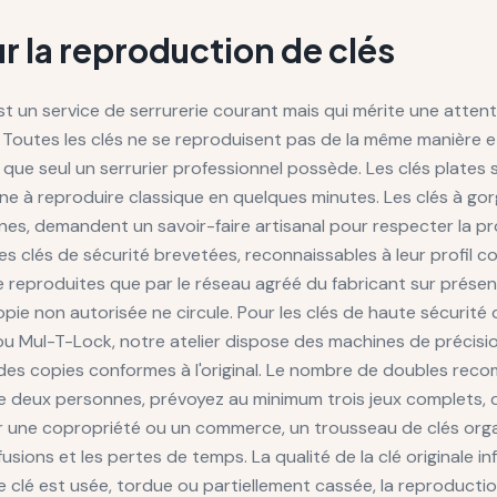
ur la reproduction de clés
t un service de serrurerie courant mais qui mérite une attent
e. Toutes les clés ne se reproduisent pas de la même manière 
que seul un serrurier professionnel possède. Les clés plates
e à reproduire classique en quelques minutes. Les clés à gorg
nes, demandent un savoir-faire artisanal pour respecter la p
s clés de sécurité brevetées, reconnaissables à leur profil c
e reproduites que par le réseau agréé du fabricant sur présen
pie non autorisée ne circule. Pour les clés de haute sécuri
 ou Mul-T-Lock, notre atelier dispose des machines de précisi
 des copies conformes à l'original. Le nombre de doubles r
 de deux personnes, prévoyez au minimum trois jeux complets, 
 une copropriété ou un commerce, un trousseau de clés organ
usions et les pertes de temps. La qualité de la clé originale i
tre clé est usée, tordue ou partiellement cassée, la reproduct