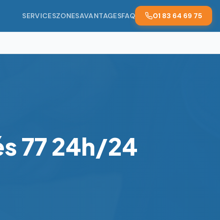
SERVICES
ZONES
AVANTAGES
FAQ
01 83 64 69 75
és 77 24h/24