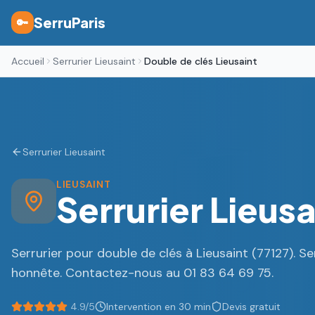
SerruParis
🔑
Accueil
Serrurier Lieusaint
Double de clés Lieusaint
Serrurier Lieusaint
LIEUSAINT
Serrurier Lieus
Serrurier pour double de clés à Lieusaint (77127). Se
honnête. Contactez-nous au 01 83 64 69 75.
4.9/5
Intervention en 30 min
Devis gratuit