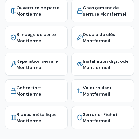
Ouverture de porte
Changement de
Montfermeil
serrure
Montfermeil
Blindage de porte
Double de clés
Montfermeil
Montfermeil
Réparation serrure
Installation digicode
Montfermeil
Montfermeil
Coffre-fort
Volet roulant
Montfermeil
Montfermeil
Rideau métallique
Serrurier Fichet
Montfermeil
Montfermeil