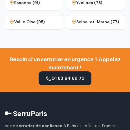
Essonne (91)
Yvelines (78)
Val-d'Oise (95)
Seine-et-Marne (77)
Besoin d'un serrurier en urgence ? Appelez
maintenant !
01 83 64 69 75
🔑 SerruParis
Votre
serrurier de confiance
à Paris et en Île-de-France.