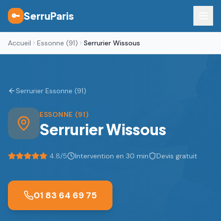
SerruParis
🔑
Accueil
Essonne (91)
Serrurier Wissous
Serrurier Essonne (91)
ESSONNE (91)
Serrurier
Wissous
4.8
/5
Intervention en 30 min
Devis gratuit
01 83 64 69 75