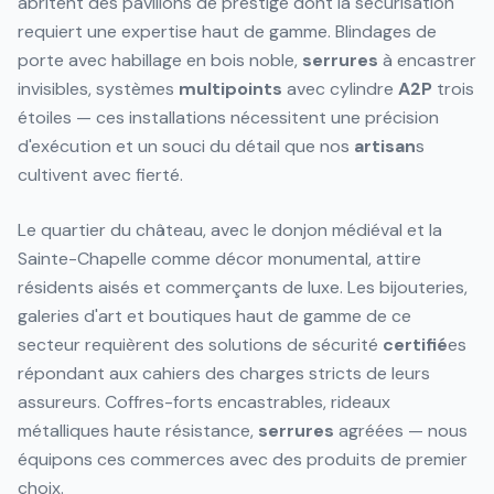
abritent des pavillons de prestige dont la sécurisation
requiert une expertise haut de gamme. Blindages de
porte avec habillage en bois noble,
serrures
à encastrer
invisibles, systèmes
multipoints
avec cylindre
A2P
trois
étoiles — ces installations nécessitent une précision
d'exécution et un souci du détail que nos
artisan
s
cultivent avec fierté.
Le quartier du château, avec le donjon médiéval et la
Sainte-Chapelle comme décor monumental, attire
résidents aisés et commerçants de luxe. Les bijouteries,
galeries d'art et boutiques haut de gamme de ce
secteur requièrent des solutions de sécurité
certifié
es
répondant aux cahiers des charges stricts de leurs
assureurs. Coffres-forts encastrables, rideaux
métalliques haute résistance,
serrures
agréées — nous
équipons ces commerces avec des produits de premier
choix.