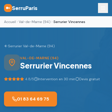
SerruParis
🔑
Accueil
Val-de-Marne (94)
Serrurier Vincennes
Serrurier Val-de-Marne (94)
VAL-DE-MARNE (94)
Serrurier
Vincennes
4.8
/5
Intervention en 30 min
Devis gratuit
01 83 64 69 75