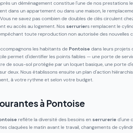
près un déménagement constitue l'une de nos prestations le
ent dans un appartement ou dans une maison, le remplacemen
 Vous ne savez pas combien de doubles de clés circulent chez
i ont eu accès au logement. Nos
serrurier
s remplacent le cyli
empêchant toute reproduction non autorisée des nouvelles c
 accompagnons les habitants de
Pontoise
dans leurs projets 
ile permet d'identifier les points faibles — une porte de serv
tre de sous-sol protégée par un loquet basique, une porte d'
sur deux. Nous établissons ensuite un plan d'action hiérarchi
ent, à votre rythme et selon votre budget.
courantes à Pontoise
ontoise
reflète la diversité des besoins en
serrurerie
d'une c
es claquées le matin avant le travail, changements de cylind