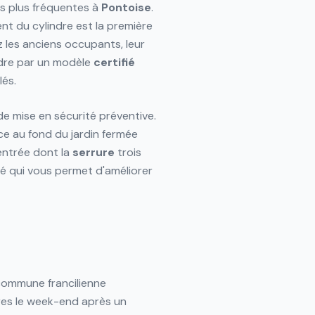
s plus fréquentes à
Pontoise
.
t du cylindre est la première
 les anciens occupants, leur
ndre par un modèle
certifié
lés.
de mise en sécurité préventive.
ice au fond du jardin fermée
entrée dont la
serrure
trois
sé qui vous permet d'améliorer
ommune francilienne
res le week-end après un