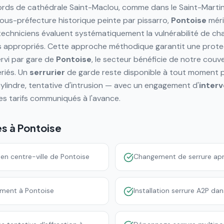
ds de cathédrale Saint-Maclou, comme dans le Saint-Martin
Sous-préfecture historique peinte par pissarro,
Pontoise
méri
techniciens évaluent systématiquement la vulnérabilité de c
appropriés. Cette approche méthodique garantit une prote
rvi par gare de
Pontoise
, le secteur bénéficie de notre cou
ériés. Un
serrurier
de garde reste disponible à tout moment 
ylindre, tentative d'intrusion — avec un engagement d'
interv
es tarifs communiqués à l'avance.
es à
Pontoise
en centre-ville de Pontoise
Changement de serrure ap
ement à Pontoise
Installation serrure A2P da