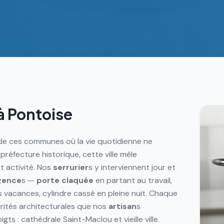
à
Pontoise
de ces communes où la vie quotidienne ne
préfecture historique, cette ville mêle
t activité. Nos
serrurier
s y interviennent jour et
gence
s —
porte claquée
en partant au travail,
 vacances, cylindre cassé en pleine nuit. Chaque
arités architecturales que nos
artisan
s
ts : cathédrale Saint-Maclou et vieille ville.