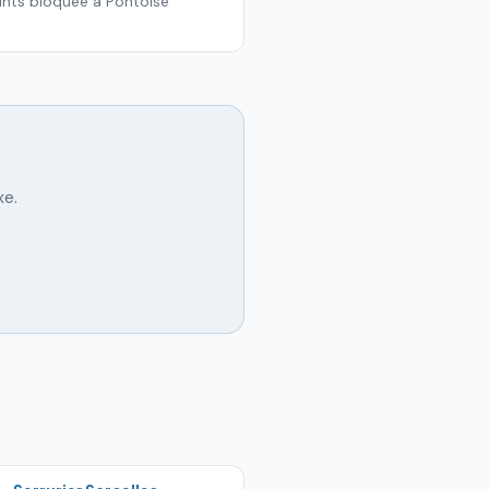
ints bloquée à Pontoise
xe.