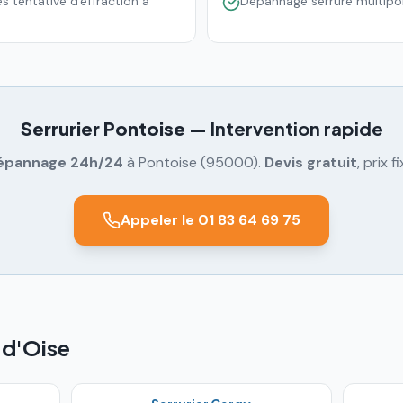
 tentative d'effraction à
Dépannage serrure multipo
Serrurier
Pontoise
— Intervention rapide
épannage 24h/24
à
Pontoise
(
95000
).
Devis gratuit
, prix fi
Appeler le 01 83 64 69 75
-d'Oise