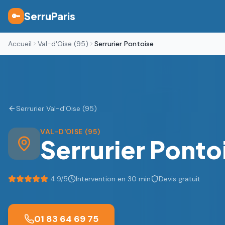
SerruParis
🔑
Accueil
Val-d'Oise (95)
Serrurier Pontoise
Serrurier Val-d'Oise (95)
VAL-D'OISE (95)
Serrurier
Ponto
4.9
/5
Intervention en 30 min
Devis gratuit
01 83 64 69 75