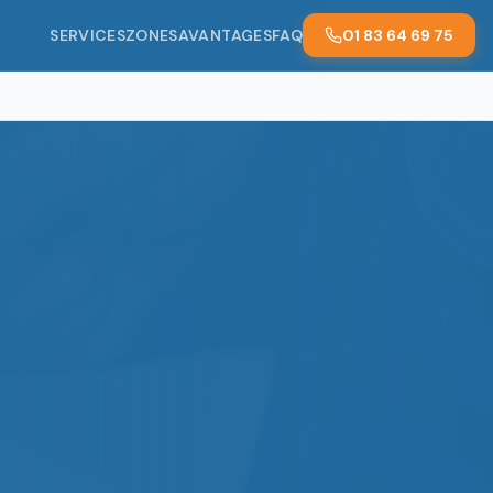
SERVICES
ZONES
AVANTAGES
FAQ
01 83 64 69 75