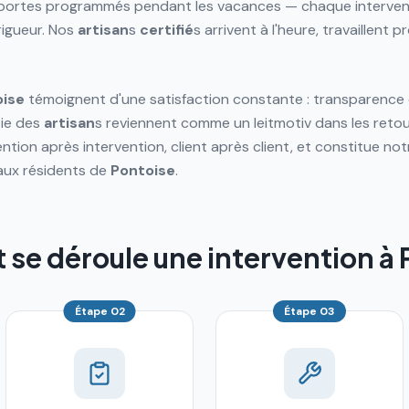
ortes programmés pendant les vacances — chaque intervent
rigueur. Nos
artisan
s
certifié
s arrivent à l'heure, travaillent
oise
témoignent d'une satisfaction constante : transparence d
sie des
artisan
s reviennent comme un leitmotiv dans les reto
ntion après intervention, client après client, et constitue no
aux résidents de
Pontoise
.
e déroule une intervention à 
Étape
02
Étape
03