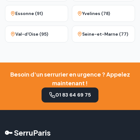
Essonne (91)
Yvelines (78)
Val-d'Oise (95)
Seine-et-Marne (77)
Besoin d'un serrurier en urgence ? Appelez
maintenant !
01 83 64 69 75
🔑 SerruParis