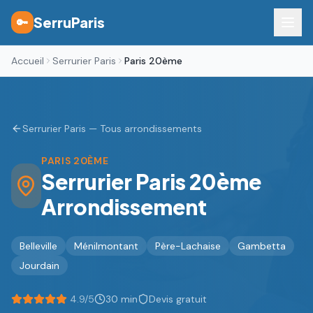
SerruParis
🔑
Accueil
Serrurier Paris
Paris 20ème
Serrurier Paris — Tous arrondissements
PARIS
20ÈME
Serrurier Paris
20ème
Arrondissement
Belleville
Ménilmontant
Père-Lachaise
Gambetta
Jourdain
4.9/5
30 min
Devis gratuit