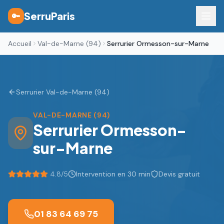
SerruParis
🔑
Accueil
Val-de-Marne (94)
Serrurier Ormesson-sur-Marne
Serrurier Val-de-Marne (94)
VAL-DE-MARNE (94)
Serrurier
Ormesson-
sur-Marne
4.8
/5
Intervention en 30 min
Devis gratuit
01 83 64 69 75