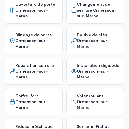
Ouverture de porte
Changement de
Ormesson-sur-
serrure
Ormesson-
Marne
sur-Marne
Blindage de porte
Double de clés
Ormesson-sur-
Ormesson-sur-
Marne
Marne
Réparation serrure
Installation digicode
Ormesson-sur-
Ormesson-sur-
Marne
Marne
Coffre-fort
Volet roulant
Ormesson-sur-
Ormesson-sur-
Marne
Marne
Rideau métallique
Serrurier Fichet