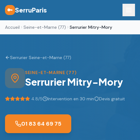
SerruParis
🔑
Accueil
Seine-et-Marne (77)
Serrurier Mitry-Mory
Serrurier Seine-et-Marne (77)
SEINE-ET-MARNE (77)
Serrurier
Mitry-Mory
4.8
/5
Intervention en 30 min
Devis gratuit
01 83 64 69 75