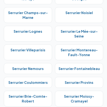
Serrurier
Champs-sur-
Serrurier
Noisiel
Marne
Serrurier
Lognes
Serrurier
Le Mée-sur-
Seine
Serrurier
Villeparisis
Serrurier
Montereau-
Fault-Yonne
Serrurier
Nemours
Serrurier
Fontainebleau
Serrurier
Coulommiers
Serrurier
Provins
Serrurier
Brie-Comte-
Serrurier
Moissy-
Robert
Cramayel