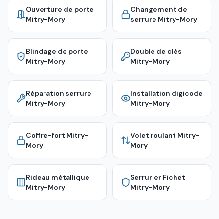
Ouverture de porte
Changement de
Mitry-Mory
serrure
Mitry-Mory
Blindage de porte
Double de clés
Mitry-Mory
Mitry-Mory
Réparation serrure
Installation digicode
Mitry-Mory
Mitry-Mory
Coffre-fort
Mitry-
Volet roulant
Mitry-
Mory
Mory
Rideau métallique
Serrurier Fichet
Mitry-Mory
Mitry-Mory