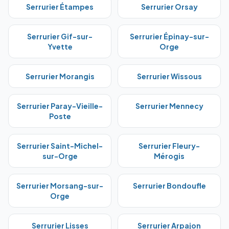
Serrurier
Étampes
Serrurier
Orsay
Serrurier
Gif-sur-
Serrurier
Épinay-sur-
Yvette
Orge
Serrurier
Morangis
Serrurier
Wissous
Serrurier
Paray-Vieille-
Serrurier
Mennecy
Poste
Serrurier
Saint-Michel-
Serrurier
Fleury-
sur-Orge
Mérogis
Serrurier
Morsang-sur-
Serrurier
Bondoufle
Orge
Serrurier
Lisses
Serrurier
Arpajon