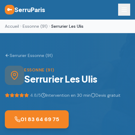
SerruParis
🔑
Accueil
Essonne (91)
Serrurier Les Ulis
Serrurier Essonne (91)
ESSONNE (91)
Serrurier
Les Ulis
4.8
/5
Intervention en 30 min
Devis gratuit
01 83 64 69 75