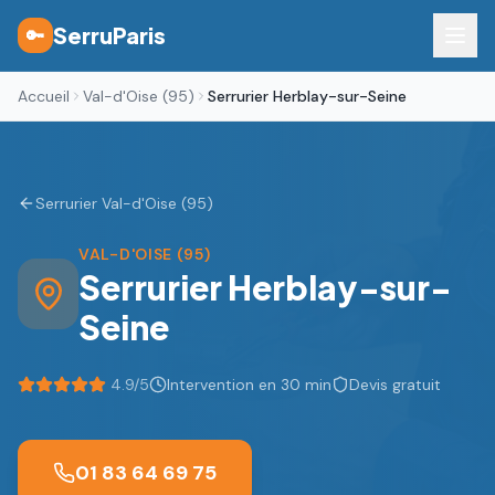
SerruParis
🔑
Accueil
Val-d'Oise (95)
Serrurier Herblay-sur-Seine
Serrurier Val-d'Oise (95)
VAL-D'OISE (95)
Serrurier
Herblay-sur-
Seine
4.9
/5
Intervention en 30 min
Devis gratuit
01 83 64 69 75