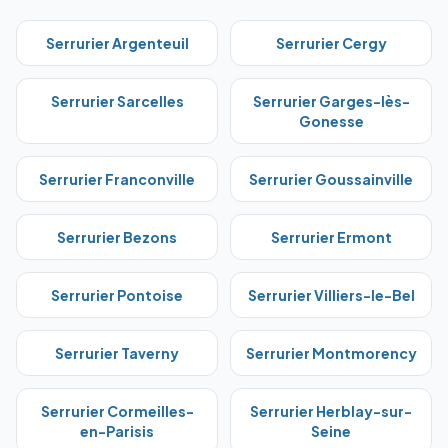
Serrurier
Argenteuil
Serrurier
Cergy
Serrurier
Sarcelles
Serrurier
Garges-lès-
Gonesse
Serrurier
Franconville
Serrurier
Goussainville
Serrurier
Bezons
Serrurier
Ermont
Serrurier
Pontoise
Serrurier
Villiers-le-Bel
Serrurier
Taverny
Serrurier
Montmorency
Serrurier
Cormeilles-
Serrurier
Herblay-sur-
en-Parisis
Seine