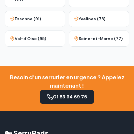
Essonne (91)
Yvelines (78)
Val-d'Oise (95)
Seine-et-Marne (77)
Besoin d'un serrurier en urgence ? Appelez
maintenant !
01 83 64 69 75
🔑 SerruParis