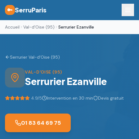
SerruParis
🔑
Accueil
Val-d'Oise (95)
Serrurier Ezanville
Serrurier Val-d'Oise (95)
VAL-D'OISE (95)
Serrurier
Ezanville
4.9
/5
Intervention en 30 min
Devis gratuit
01 83 64 69 75