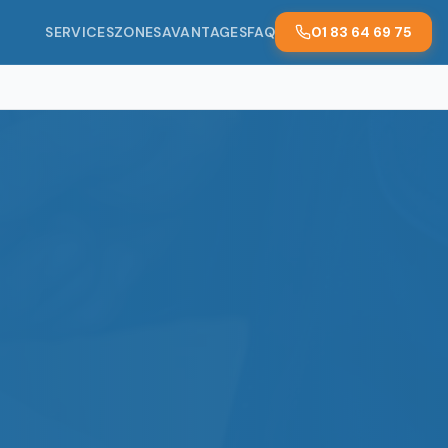
SERVICES
ZONES
AVANTAGES
FAQ
01 83 64 69 75