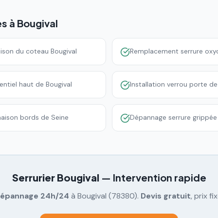
es à
Bougival
ison du coteau Bougival
Remplacement serrure oxyd
entiel haut de Bougival
Installation verrou porte de
aison bords de Seine
Dépannage serrure grippée 
Serrurier
Bougival
— Intervention rapide
épannage 24h/24
à
Bougival
(
78380
).
Devis gratuit
, prix fix