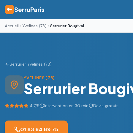
SerruParis
🔑
Accueil
Yvelines (78)
Serrurier Bougival
Serrurier Yvelines (78)
YVELINES (78)
Serrurier
Bougi
4.7
/5
Intervention en 30 min
Devis gratuit
01 83 64 69 75