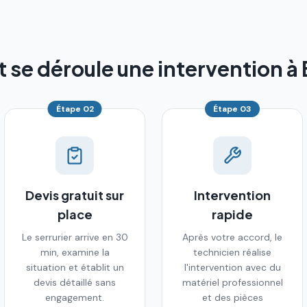
e déroule une intervention à 
Étape
02
Étape
03
Devis gratuit sur
Intervention
place
rapide
Le serrurier arrive en 30
Après votre accord, le
min, examine la
technicien réalise
situation et établit un
l'intervention avec du
devis détaillé sans
matériel professionnel
engagement.
et des pièces