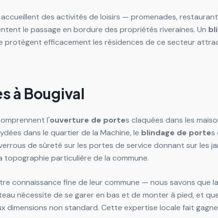
accueillent des activités de loisirs — promenades, restaurant
entent le passage en bordure des propriétés riveraines. Un
bl
e protègent efficacement les résidences de ce secteur attract
 à Bougival
omprennent l'
ouverture de porte
s claquées dans les maiso
ydées dans le quartier de la Machine, le
blindage de porte
s
de verrous de sûreté sur les portes de service donnant sur les 
a topographie particulière de la commune.
otre connaissance fine de leur commune — nous savons que la 
teau nécessite de se garer en bas et de monter à pied, et que
x dimensions non standard. Cette expertise locale fait gagn