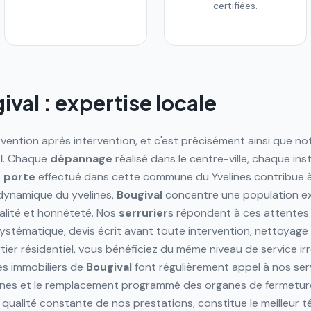
certifiées.
ival
: expertise locale
rvention après intervention, et c'est précisément ainsi que n
l
. Chaque
dépannage
réalisé dans le centre-ville, chaque ins
e porte
effectué dans cette commune du Yvelines contribue à 
dynamique du yvelines,
Bougival
concentre une population ex
lité et honnêteté. Nos
serrurier
s répondent à ces attentes
n systématique, devis écrit avant toute intervention, nettoyage
tier résidentiel, vous bénéficiez du même niveau de service i
es immobiliers de
Bougival
font régulièrement appel à nos ser
nes et le remplacement programmé des organes de fermeture.
la qualité constante de nos prestations, constitue le meilleur