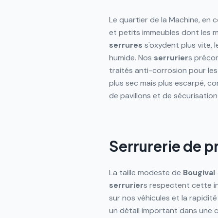
Le quartier de la Machine, en c
et petits immeubles dont les m
serrures
s'oxydent plus vite, 
humide. Nos
serrurier
s préco
traités anti-corrosion pour le
plus sec mais plus escarpé, 
de pavillons et de sécurisation
Serrurerie de p
La taille modeste de
Bougival
serrurier
s respectent cette in
sur nos véhicules et la rapidit
un détail important dans une 