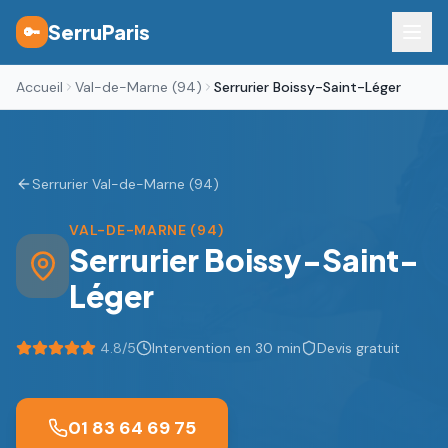
SerruParis
🔑
Accueil
Val-de-Marne (94)
Serrurier Boissy-Saint-Léger
Serrurier Val-de-Marne (94)
VAL-DE-MARNE (94)
Serrurier
Boissy-Saint-
Léger
4.8
/5
Intervention en 30 min
Devis gratuit
01 83 64 69 75