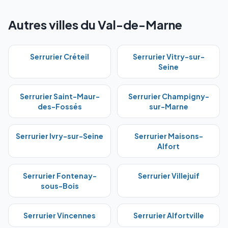
Autres villes du Val-de-Marne
Serrurier
Créteil
Serrurier
Vitry-sur-
Seine
Serrurier
Saint-Maur-
Serrurier
Champigny-
des-Fossés
sur-Marne
Serrurier
Ivry-sur-Seine
Serrurier
Maisons-
Alfort
Serrurier
Fontenay-
Serrurier
Villejuif
sous-Bois
Serrurier
Vincennes
Serrurier
Alfortville